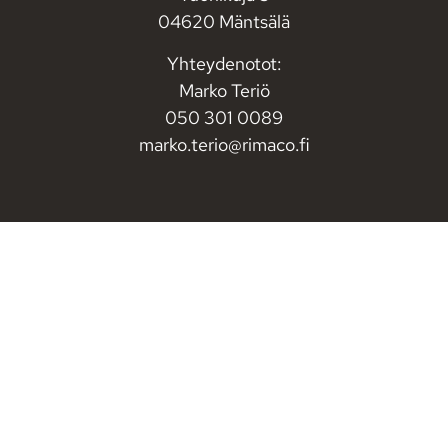
04620 Mäntsälä
Yhteydenotot:
Marko Teriö
050 301 0089
marko.terio@rimaco.fi