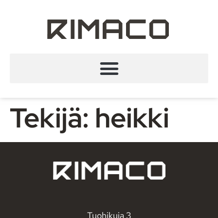
Tekijä:
heikki
Tuohikuja 3